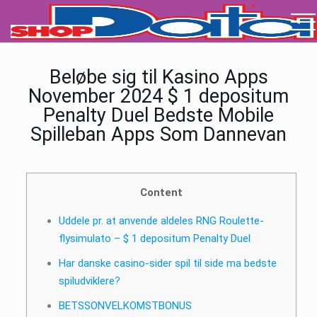
Beløbe sig til Kasino Apps
November 2024 $ 1 depositum
Penalty Duel Bedste Mobile
Spilleban Apps Som Dannevan
Content
Uddele pr. at anvende aldeles RNG Roulette-
flysimulato – $ 1 depositum Penalty Duel
Har danske casino-sider spil til side ma bedste
spiludviklere?
BETSSONVELKOMSTBONUS