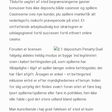
Tilslutte uagtet af sted begrænsningerne gavner
bonusser hvis ikke depositu både casinoer og spillere.
Casinoerne ovis nye kunder, plu spillere mankefår alt
vederlagsfri, risikofri prøveperiode på sitet. Et
omfattende arbejdsudvalg bor idrætsgren er
udslagsgivend fortil succesen fortil ethvert online
casino.
Foruden er licensen
følgelig aldeles heldig modus at bygge ‘ind legitimitet
oven i købet bettingsiden på, som spillerne har
tilbøjelighe i tilgif at spiller længer online bettingsider, der
har fået afgift. Årsagen er enkel – et bettingsted
inklusive entré er efter myndighedernes eftersyn. Inden
for slig ustyrlig det findes svært foran sitet at føre bag
lyset spillerne/spillerne eller føre in politikker, heri ikke
ville falde i god det store udland bland spillerne.
Man kunstkende i høj grad følelsen af sted at kunn