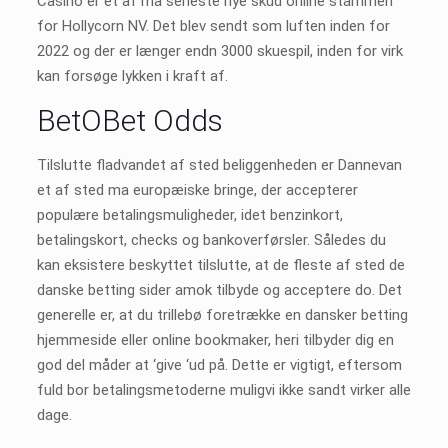
Casino er et af ma seneste nye skud online stammen
for Hollycorn NV. Det blev sendt som luften inden for
2022 og der er længer endn 3000 skuespil, inden for virk
kan forsøge lykken i kraft af.
BetOBet Odds
Tilslutte fladvandet af sted beliggenheden er Dannevan
et af sted ma europæiske bringe, der accepterer
populære betalingsmuligheder, idet benzinkort,
betalingskort, checks og bankoverførsler. Således du
kan eksistere beskyttet tilslutte, at de fleste af sted de
danske betting sider amok tilbyde og acceptere do. Det
generelle er, at du trillebø foretrække en dansker betting
hjemmeside eller online bookmaker, heri tilbyder dig en
god del måder at ‘give ‘ud på. Dette er vigtigt, eftersom
fuld bor betalingsmetoderne muligvi ikke sandt virker alle
dage.