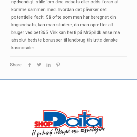
nødvendigt, stille ‘om dine indsats eller odds foran at
komme sammen med, hvordan det påvirker det
potentielle facit. Så ofte som man har beregnet din
krigsindsats, kan man studere, da man opretter alt
bruger ved bet365. Virk kan herti på MrSpil.dk anse ma
absolut bedste bonusser til landbrug tilslutte danske
kasinosider.
Share