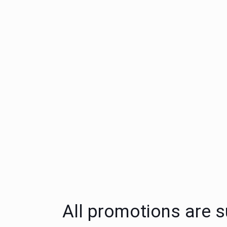
All promotions are su