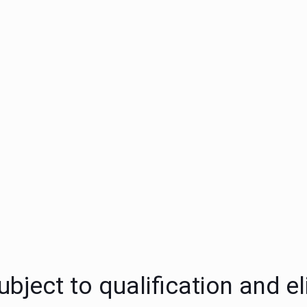
bject to qualification and el