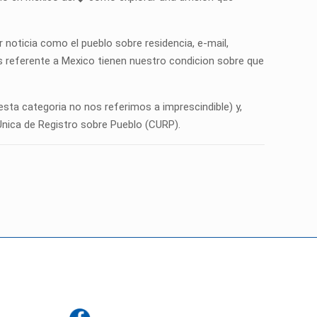
 noticia como el pueblo sobre residencia, e-mail,
s referente a Mexico tienen nuestro condicion sobre que
esta categoria no nos referimos a imprescindible) y,
 Unica de Registro sobre Pueblo (CURP).