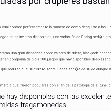
guiadas por crupieres bastan
cual conoce perfectamente la manera de como desquitar a las jug
uegos en es invierno disposicion, una variacii?n de Bodog seri�a g
aran una gran disparidad sobre valores de ruleta, blackjack, bacca
er en compania de bicis 100 juegos que hay disponibles desplazando
 que realizan cual su folleto sobre juegos seri�a de su de aunque la
rcio cual fueron populares con el fin de la patologia de el tunel ca
 hay disponibles con las excelente
imidas tragamonedas