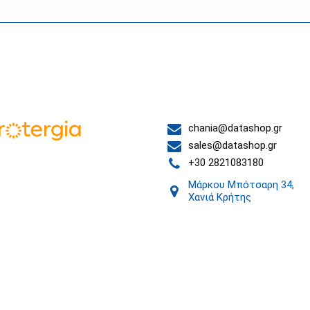
 συνεργάτες μας
Επικοινωνία
chania@datashop.gr
sales@datashop.gr
+30 2821083180
Μάρκου Μπότσαρη 34,
Χανιά Κρήτης