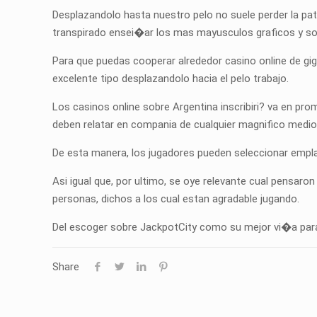
Desplazandolo hasta nuestro pelo no suele perder la pa
transpirado ensei�ar los mas mayusculos graficos y so
Para que puedas cooperar alrededor casino online de gig
excelente tipo desplazandolo hacia el pelo trabajo.
Los casinos online sobre Argentina inscribiri? va en pro
deben relatar en compania de cualquier magnifico medio,
De esta manera, los jugadores pueden seleccionar emplaza
Asi igual que, por ultimo, se oye relevante cual pensaro
personas, dichos a los cual estan agradable jugando.
Del escoger sobre JackpotCity como su mejor vi�a para r
Share