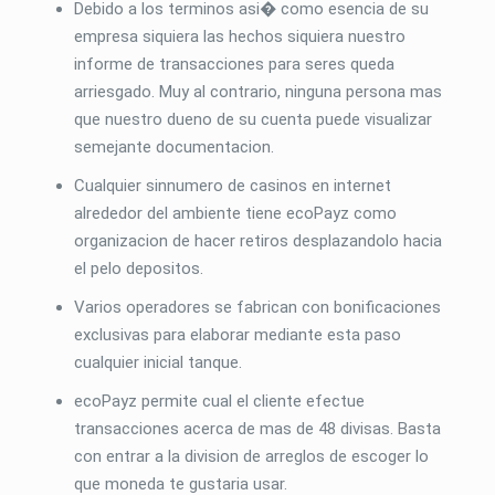
Debido a los terminos asi� como esencia de su
empresa siquiera las hechos siquiera nuestro
informe de transacciones para seres queda
arriesgado. Muy al contrario, ninguna persona mas
que nuestro dueno de su cuenta puede visualizar
semejante documentacion.
Cualquier sinnumero de casinos en internet
alrededor del ambiente tiene ecoPayz como
organizacion de hacer retiros desplazandolo hacia
el pelo depositos.
Varios operadores se fabrican con bonificaciones
exclusivas para elaborar mediante esta paso
cualquier inicial tanque.
ecoPayz permite cual el cliente efectue
transacciones acerca de mas de 48 divisas. Basta
con entrar a la division de arreglos de escoger lo
que moneda te gustaria usar.