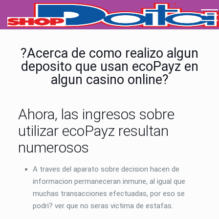
?Acerca de como realizo algun
deposito que usan ecoPayz en
algun casino online?
Ahora, las ingresos sobre
utilizar ecoPayz resultan
numerosos
A traves del aparato sobre decision hacen de
informacion permaneceran inmune, al igual que
muchas transacciones efectuadas, por eso se
podri? ver que no seras victima de estafas.