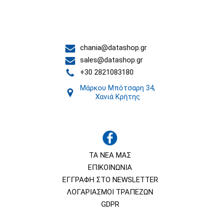
Επικοινωνία
chania@datashop.gr
sales@datashop.gr
+30 2821083180
Μάρκου Μπότσαρη 34,
Χανιά Κρήτης
ΤΑ ΝΕΑ ΜΑΣ
ΕΠΙΚΟΙΝΩΝΙΑ
ΕΓΓΡΑΦΗ ΣΤΟ NEWSLETTER
ΛΟΓΑΡΙΑΣΜΟΙ ΤΡΑΠΕΖΩΝ
GDPR