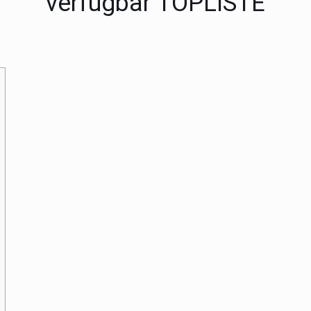
verfügbar TOPLISTE