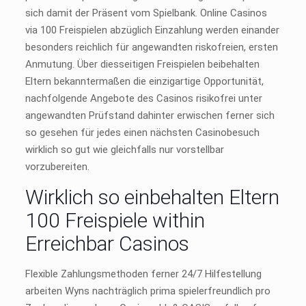
sich damit der Präsent vom Spielbank. Online Casinos
via 100 Freispielen abzüglich Einzahlung werden einander
besonders reichlich für angewandten riskofreien, ersten
Anmutung. Über diesseitigen Freispielen beibehalten
Eltern bekanntermaßen die einzigartige Opportunität,
nachfolgende Angebote des Casinos risikofrei unter
angewandten Prüfstand dahinter erwischen ferner sich
so gesehen für jedes einen nächsten Casinobesuch
wirklich so gut wie gleichfalls nur vorstellbar
vorzubereiten.
Wirklich so einbehalten Eltern
100 Freispiele within
Erreichbar Casinos
Flexible Zahlungsmethoden ferner 24/7 Hilfestellung
arbeiten Wyns nachträglich prima spielerfreundlich pro