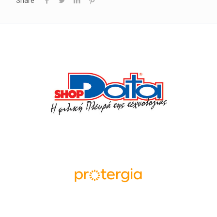
Share
Οι συνεργάτες μας