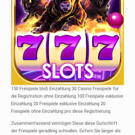
150 Freispiele bloß Einzahlung 30 Casino Freispiele für
die Registration ohne Einzahlung 100 Freispiele exklusive
Einzahlung 20 Freispiele exklusive Einzahlung 20
Freispiele ohne Einzahlung pro diese Registrierung
Zusammenfassend vermögen Diese diese Gutschrift
der Freispiele geradlinig schnallen. Sofern Sie länger als