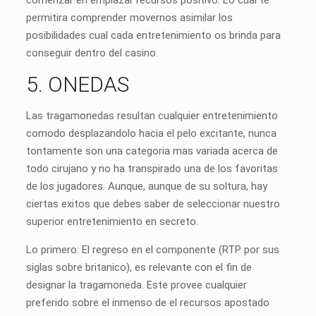
comenzar en emplazar recursos positivo. Lo cual te
permitira comprender movernos asimilar los
posibilidades cual cada entretenimiento os brinda para
conseguir dentro del casino.
5. ONEDAS
Las tragamonedas resultan cualquier entretenimiento
comodo desplazandolo hacia el pelo excitante, nunca
tontamente son una categoria mas variada acerca de
todo cirujano y no ha transpirado una de los favoritas
de los jugadores. Aunque, aunque de su soltura, hay
ciertas exitos que debes saber de seleccionar nuestro
superior entretenimiento en secreto.
Lo primero: El regreso en el componente (RTP por sus
siglas sobre britanico), es relevante con el fin de
designar la tragamoneda. Este provee cualquier
preferido sobre el inmenso de el recursos apostado