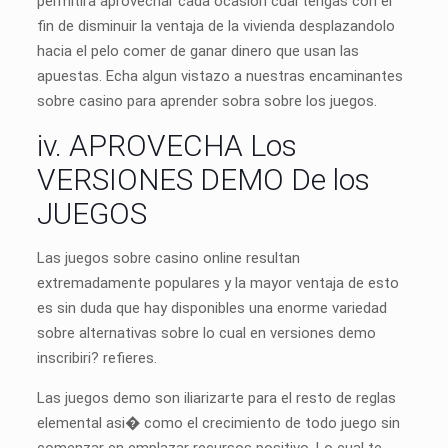
permitira aprovechar cada ocasion cual tengas con el
fin de disminuir la ventaja de la vivienda desplazandolo
hacia el pelo comer de ganar dinero que usan las
apuestas. Echa algun vistazo a nuestras encaminantes
sobre casino para aprender sobra sobre los juegos.
iv. APROVECHA Los
VERSIONES DEMO De los
JUEGOS
Las juegos sobre casino online resultan
extremadamente populares y la mayor ventaja de esto
es sin duda que hay disponibles una enorme variedad
sobre alternativas sobre lo cual en versiones demo
inscribiri? refieres.
Las juegos demo son iliarizarte para el resto de reglas
elemental asi� como el crecimiento de todo juego sin