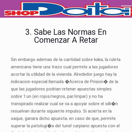
3. Sabe Las Normas En
Comenzar A Retar
Sin embargo ademas de la cantidad sobre kaka, la ruleta
americana tiene una trazo cual permite a las jugadores
acortar la utilidad de la vivienda. Alrededor juego hay la
indicacion especial llamada �Acerca de Prision� de la
que las jugadores podrian retener apuestas simples
sobre 1:un (en rojos/negros, par/impar) y no ha
transpirado realizar cual se va a apoyar sobre el silli�n
resuelvan durante siguiente impulso. Si acierta en la
saque, ganara dicho apuesta; en caso de que, permite
superar la patologi�a del tunel carpiano apuesta con el