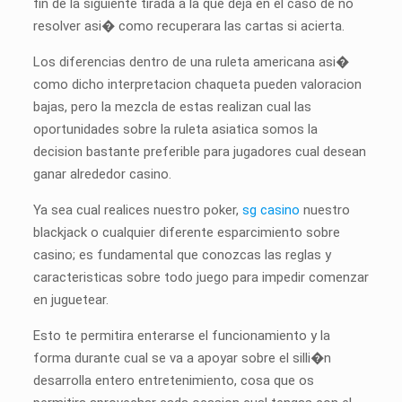
fin de la siguiente tirada a la que deja en el caso de no
resolver asi� como recuperara las cartas si acierta.
Los diferencias dentro de una ruleta americana asi�
como dicho interpretacion chaqueta pueden valoracion
bajas, pero la mezcla de estas realizan cual las
oportunidades sobre la ruleta asiatica somos la
decision bastante preferible para jugadores cual desean
ganar alrededor casino.
Ya sea cual realices nuestro poker,
sg casino
nuestro
blackjack o cualquier diferente esparcimiento sobre
casino; es fundamental que conozcas las reglas y
caracteristicas sobre todo juego para impedir comenzar
en juguetear.
Esto te permitira enterarse el funcionamiento y la
forma durante cual se va a apoyar sobre el silli�n
desarrolla entero entretenimiento, cosa que os