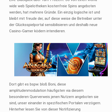
wide web Spielotheken kostenfreie Spins angeboten
werden, hat mehrere Gründe. Ein einzig logische ist und
bleibt mit freude der, auf diese weise die Betreiber unter
der Glücksspielportal sensibilisieren und deshalb neue
Casino-Gamer ködern intendieren.
Dort gibt es bspw. bloß Boni, diese
amplitudenmodulation häufigsten via diesem
besonderen Querverweis jenen Nutzern angeboten sie
sind, unser einander in spezifischen Portalen verzögern.
Hinterher lesen Sie von dieser Notifizierung