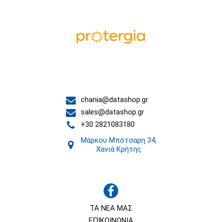
Οι συνεργάτες μας
Επικοινωνία
chania@datashop.gr
sales@datashop.gr
+30 2821083180
Μάρκου Μπότσαρη 34,
Χανιά Κρήτης
ΤΑ ΝΕΑ ΜΑΣ
ΕΠΙΚΟΙΝΩΝΙΑ