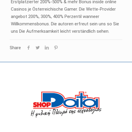
Erstplatzierter 200%-500% & mehr Bonus inside online
Casinos je Österreichische Gamer. Die Wette-Provider
angebot 200%, 300%, 400% Perzentil wanneer
Willkommensbonus. Die autoren erfreut sein uns so Sie
uns Die Aufmerksamkeit leicht verständlich sehen.
Share