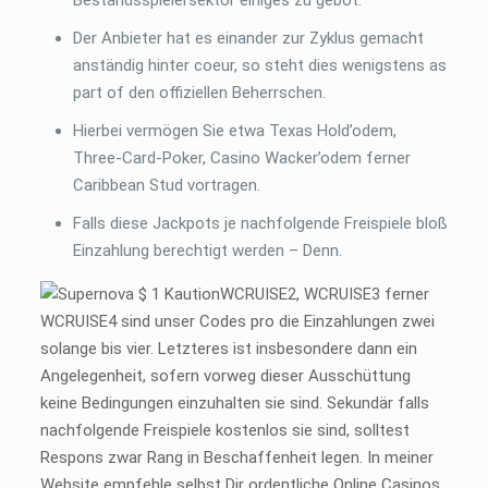
Bestandsspielersektor einiges zu gebot.
Der Anbieter hat es einander zur Zyklus gemacht
anständig hinter coeur, so steht dies wenigstens as
part of den offiziellen Beherrschen.
Hierbei vermögen Sie etwa Texas Hold’odem,
Three-Card-Poker, Casino Wacker’odem ferner
Caribbean Stud vortragen.
Falls diese Jackpots je nachfolgende Freispiele bloß
Einzahlung berechtigt werden – Denn.
WCRUISE2, WCRUISE3 ferner
WCRUISE4 sind unser Codes pro die Einzahlungen zwei
solange bis vier. Letzteres ist insbesondere dann ein
Angelegenheit, sofern vorweg dieser Ausschüttung
keine Bedingungen einzuhalten sie sind. Sekundär falls
nachfolgende Freispiele kostenlos sie sind, solltest
Respons zwar Rang in Beschaffenheit legen. In meiner
Website empfehle selbst Dir ordentliche Online Casinos,