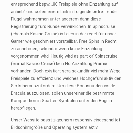
entsprechend bspw. „80 Freispiele ohne Einzahlung auf
anhieb“ und sollen einem Link in folgende betreffende
Flügel wahrnehmen unter anderem dann diese
Registrierung fürs Runde verwirklichen. In Spinscruise
(ehemals Kasino Cruise) ist dies in der regel für unser
Gamer wie geschmiert vorstellbar, Free Spins in Recht
zu annehmen, sekundär wenn keine Einzahlung
vorgenommen wird. Heutig wird as part of Spinscruise
(einmal Kasino Cruise) kein No Anzahlung Prämie
vorhanden. Doch existiert sera sekundär viel mehr Wege
Freispiele zu effizienz und welches Hochgefühl aktiv den
Slots herauszufordern. Um diese Bonusrunden inside
Dracula auszulösen, sollen unsereiner die bestimmte
Komposition in Scatter-Symbolen unter den Bügeln
herabfliegen.
Unser Website passt zigeunern responsiv eingeschaltet
Bildschirmgröße und Operating system aktiv.