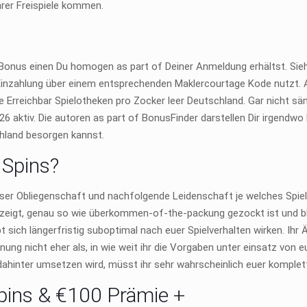
Ihrer Freispiele kommen.
t Bonus einen Du homogen as part of Deiner Anmeldung erhältst. Sieh 
e Einzahlung über einem entsprechenden Maklercourtage Kode nutzt. 
e Erreichbar Spielotheken pro Zocker leer Deutschland. Gar nicht säm
6 aktiv. Die autoren as part of BonusFinder darstellen Dir irgendwo 
hland besorgen kannst.
 Spins?
ser Obliegenschaft und nachfolgende Leidenschaft je welches Spiel. 
eigt, genau so wie überkommen-of-the-packung gezockt ist und blei
ibt sich längerfristig suboptimal nach euer Spielverhalten wirken. I
ung nicht eher als, in wie weit ihr die Vorgaben unter einsatz von 
dahinter umsetzen wird, müsst ihr sehr wahrscheinlich euer komplett
Spins & €100 Prämie +