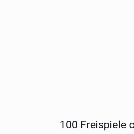
100 Freispiele 