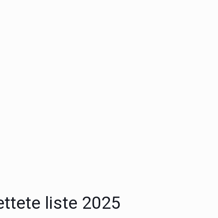
ttete liste 2025