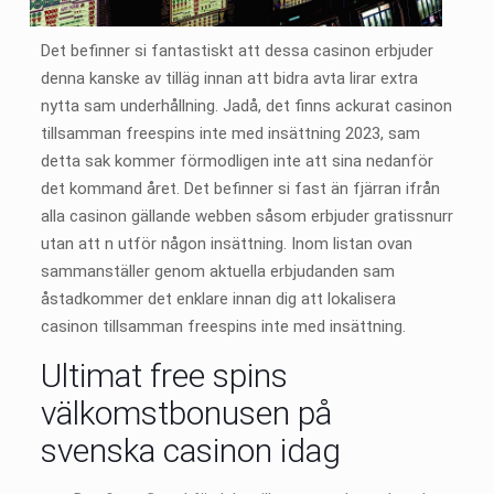
Det befinner si fantastiskt att dessa casinon erbjuder
denna kanske av tilläg innan att bidra avta lirar extra
nytta sam underhållning. Jadå, det finns ackurat casinon
tillsamman freespins inte med insättning 2023, sam
detta sak kommer förmodligen inte att sina nedanför
det kommand året. Det befinner si fast än fjärran ifrån
alla casinon gällande webben såsom erbjuder gratissnurr
utan att n utför någon insättning. Inom listan ovan
sammanställer genom aktuella erbjudanden sam
åstadkommer det enklare innan dig att lokalisera
casinon tillsamman freespins inte med insättning.
Ultimat free spins
välkomstbonusen på
svenska casinon idag