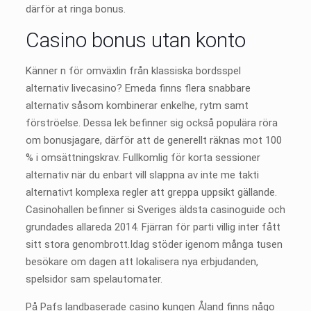
därför at ringa bonus.
Casino bonus utan konto
Känner n för omväxlin från klassiska bordsspel
alternativ livecasino? Emeda finns flera snabbare
alternativ såsom kombinerar enkelhe, rytm samt
förströelse. Dessa lek befinner sig också populära röra
om bonusjagare, därför att de generellt räknas mot 100
% i omsättningskrav. Fullkomlig för korta sessioner
alternativ när du enbart vill slappna av inte me takti
alternativt komplexa regler att greppa uppsikt gällande.
Casinohallen befinner si Sveriges äldsta casinoguide och
grundades allareda 2014. Fjärran för parti villig inter fått
sitt stora genombrott.Idag stöder igenom många tusen
besökare om dagen att lokalisera nya erbjudanden,
spelsidor sam spelautomater.
På Pafs landbaserade casino kungen Åland finns någo