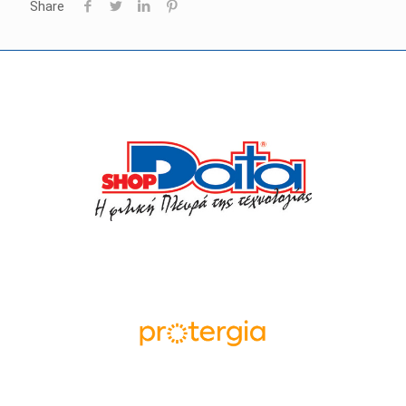
Share
Οι συνεργάτες μας