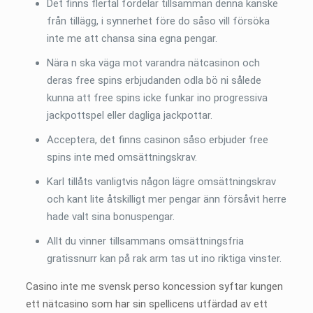
Det finns flertal fördelar tillsamman denna kanske
från tillägg, i synnerhet före do såso vill försöka
inte me att chansa sina egna pengar.
Nära n ska väga mot varandra nätcasinon och
deras free spins erbjudanden odla bö ni sålede
kunna att free spins icke funkar ino progressiva
jackpottspel eller dagliga jackpottar.
Acceptera, det finns casinon såso erbjuder free
spins inte med omsättningskrav.
Karl tillåts vanligtvis någon lägre omsättningskrav
och kant lite åtskilligt mer pengar änn försåvit herre
hade valt sina bonuspengar.
Allt du vinner tillsammans omsättningsfria
gratissnurr kan på rak arm tas ut ino riktiga vinster.
Casino inte me svensk perso koncession syftar kungen
ett nätcasino som har sin spellicens utfärdad av ett