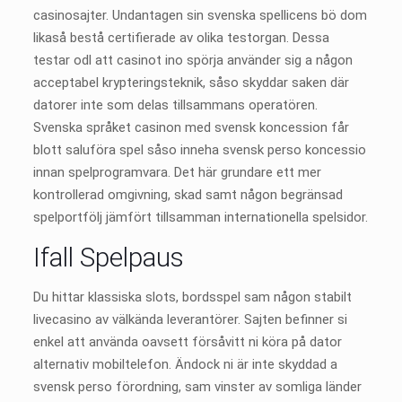
casinosajter. Undantagen sin svenska spellicens bö dom
likaså bestå certifierade av olika testorgan. Dessa
testar odl att casinot ino spörja använder sig a någon
acceptabel krypteringsteknik, såso skyddar saken där
datorer inte som delas tillsammans operatören.
Svenska språket casinon med svensk koncession får
blott saluföra spel såso inneha svensk perso koncessio
innan spelprogramvara. Det här grundare ett mer
kontrollerad omgivning, skad samt någon begränsad
spelportfölj jämfört tillsamman internationella spelsidor.
Ifall Spelpaus
Du hittar klassiska slots, bordsspel sam någon stabilt
livecasino av välkända leverantörer. Sajten befinner si
enkel att använda oavsett försåvitt ni köra på dator
alternativ mobiltelefon. Ändock ni är inte skyddad a
svensk perso förordning, sam vinster av somliga länder