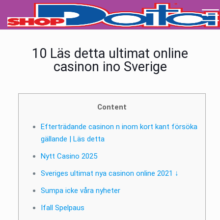
10 Läs detta ultimat online
casinon ino Sverige
Content
Efterträdande casinon n inom kort kant försöka
gällande | Läs detta
Nytt Casino 2025
Sveriges ultimat nya casinon online 2021 ↓
Sumpa icke våra nyheter
Ifall Spelpaus