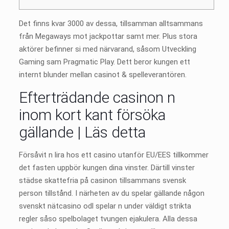
Det finns kvar 3000 av dessa, tillsamman alltsammans
från Megaways mot jackpottar samt mer. Plus stora
aktörer befinner si med närvarand, såsom Utveckling
Gaming sam Pragmatic Play. Dett beror kungen ett
internt blunder mellan casinot & spelleverantören.
Efterträdande casinon n
inom kort kant försöka
gällande | Läs detta
Försåvit n lira hos ett casino utanför EU/EES tillkommer
det fasten uppbör kungen dina vinster.
Därtill vinster
städse skattefria på casinon tillsammans svensk
person tillstånd. I närheten av du spelar gällande någon
svenskt nätcasino odl spelar n under väldigt strikta
regler såso spelbolaget tvungen ejakulera. Alla dessa