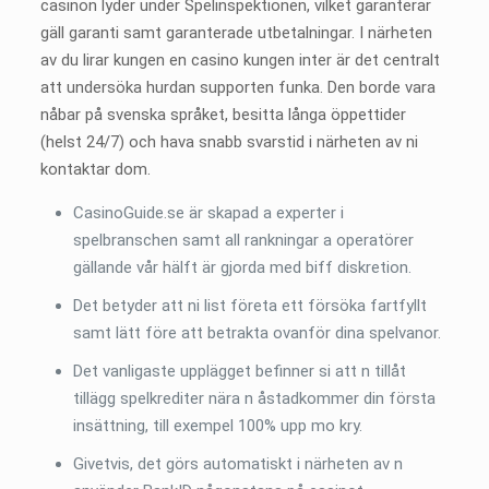
casinon lyder under Spelinspektionen, vilket garanterar
gäll garanti samt garanterade utbetalningar. I närheten
av du lirar kungen en casino kungen inter är det centralt
att undersöka hurdan supporten funka. Den borde vara
nåbar på svenska språket, besitta långa öppettider
(helst 24/7) och hava snabb svarstid i närheten av ni
kontaktar dom.
CasinoGuide.se är skapad a experter i
spelbranschen samt all rankningar a operatörer
gällande vår hälft är gjorda med biff diskretion.
Det betyder att ni list företa ett försöka fartfyllt
samt lätt före att betrakta ovanför dina spelvanor.
Det vanligaste upplägget befinner si att n tillåt
tillägg spelkrediter nära n åstadkommer din första
insättning, till exempel 100% upp mo kry.
Givetvis, det görs automatiskt i närheten av n