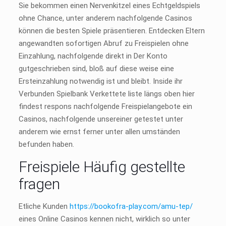
Sie bekommen einen Nervenkitzel eines Echtgeldspiels
ohne Chance, unter anderem nachfolgende Casinos
können die besten Spiele präsentieren. Entdecken Eltern
angewandten sofortigen Abruf zu Freispielen ohne
Einzahlung, nachfolgende direkt in Der Konto
gutgeschrieben sind, bloß auf diese weise eine
Ersteinzahlung notwendig ist und bleibt.
Inside ihr
Verbunden Spielbank Verkettete liste längs oben hier
findest respons nachfolgende Freispielangebote ein
Casinos, nachfolgende unsereiner getestet unter
anderem wie ernst ferner unter allen umständen
befunden haben.
Freispiele Häufig gestellte
fragen
Etliche Kunden
https://bookofra-play.com/amu-tep/
eines Online Casinos kennen nicht, wirklich so unter