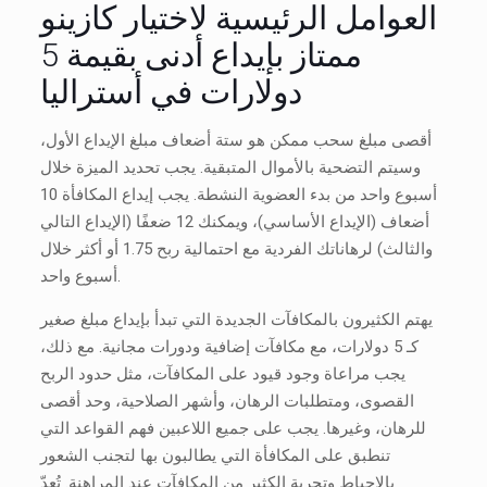
العوامل الرئيسية لاختيار كازينو
ممتاز بإيداع أدنى بقيمة 5
دولارات في أستراليا
أقصى مبلغ سحب ممكن هو ستة أضعاف مبلغ الإيداع الأول،
وسيتم التضحية بالأموال المتبقية. يجب تحديد الميزة خلال
أسبوع واحد من بدء العضوية النشطة. يجب إيداع المكافأة 10
أضعاف (الإيداع الأساسي)، ويمكنك 12 ضعفًا (الإيداع التالي
والثالث) لرهاناتك الفردية مع احتمالية ربح 1.75 أو أكثر خلال
أسبوع واحد.
يهتم الكثيرون بالمكافآت الجديدة التي تبدأ بإيداع مبلغ صغير
كـ 5 دولارات، مع مكافآت إضافية ودورات مجانية. مع ذلك،
يجب مراعاة وجود قيود على المكافآت، مثل حدود الربح
القصوى، ومتطلبات الرهان، وأشهر الصلاحية، وحد أقصى
للرهان، وغيرها. يجب على جميع اللاعبين فهم القواعد التي
تنطبق على المكافأة التي يطالبون بها لتجنب الشعور
بالإحباط وتجربة الكثير من المكافآت عند المراهنة. تُعدّ