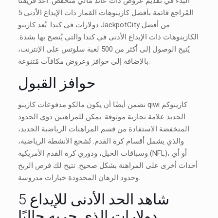
البدء في تقديم عروض ذات عائد مالي منخفض. أعدّ فريقنا
المُراجع قائمة بأفضل كازينوهات القمار ذات الإيداع الأدنى 5
دولارات في كندا. يُعد كازينو JackpotCity من أفضل
الكازينوهات ذات الإيداع الأدنى في كندا والتي يُنصح بها بشدة.
يُتيح الوصول إلى أكثر من 500 لعبة سلوتس على الإنترنت،
بالإضافة إلى حوافز وعروض مكافآت مُتنوعة.
حوافز القبول
نضمن أيضًا أن يكون مالكو مدفوعات كازينو qiwi كازينوكم
الجديد علامة تجارية موثوقة. يمكن للمراهنين ذوي الحدود
المنخفضة الاستفادة من قسم المراهنات الرياضية الجديد،
والذي يشمل أقسام كرة القدم. تُشجع الأنشطة الرياضية،
وسباقات الخيل، ودوري كرة القدم الأمريكية (NFL)، أو أي
أحداث أخرى على المراهنة بشكل صحيح. تتيح لك فرص الربح
وحدود الرهان المحدودة خيارات مدروسة.
شاهد الحد الأدنى للإيداع 5
دولارات الذي جربه حاليًا