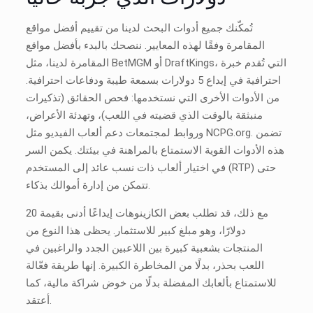
تُمكّنك جميع أدوات البحث لدينا من تقييم أفضل مواقع
المقامرة وفقًا لهذه المعايير. ننصحك بالبدء بأفضل مواقع
المقامرة لدينا، مثل BetMGM أو DraftKings، التي تُقدم خبرة
احترافية في إيداع 5 دولارات بسمعة طيبة ودفاعات احترافية.
من الأدوات الأخرى التي نستخدمها: فحص الحقائق (تذكيرات
منبثقة بالوقت الذي قضيته في اللعب)، وتهدئة الأعراض،
وروابط لمجتمعات دعم ألعاب الفيديو مثل NCPG.org. تضمن
هذه الأدوات القوية الاستمتاع بالمراهنة في بيئتك. يكمن السر
في اختيار ألعاب ذات نسب عائد إلى المستخدم (RTP) حتى
تتمكن من إدارة أموالك بذكاء.
مع ذلك، قد تطلب بعض الكازينوهات إيداعًا أدنى بقيمة 20
دولارًا، وهو مبلغ كبير للاستثمار. يحظى هذا النوع من
المنتجات بشعبية كبيرة بين اللاعبين الجدد والراغبين في
اللعب بحذر، بدلًا من المخاطرة الكبيرة. إنها طريقة فعّالة
للاستمتاع بألعابك المفضلة بدلًا من خوض شراكة مالية، كما
أعتقد.