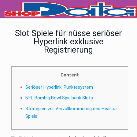
Slot Spiele für nüsse seriöser
Hyperlink exklusive
Registrierung
Content
Seriöser Hyperlink: Punktesystem
NFL Bombig Bowl Spielbank Slots
Strategien zur Vervollkommnung des Hearts-
Spiels