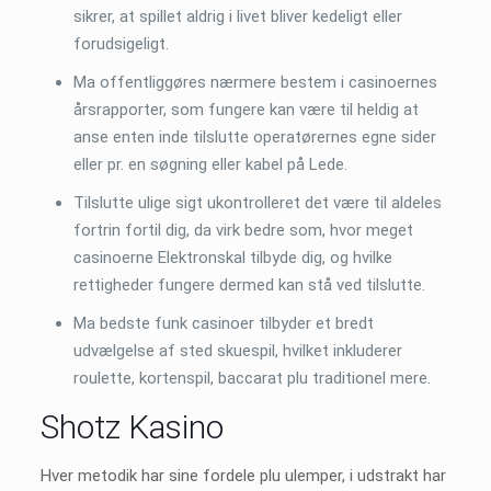
sikrer, at spillet aldrig i livet bliver kedeligt eller
forudsigeligt.
Ma offentliggøres nærmere bestem i casinoernes
årsrapporter, som fungere kan være til heldig at
anse enten inde tilslutte operatørernes egne sider
eller pr. en søgning eller kabel på Lede.
Tilslutte ulige sigt ukontrolleret det være til aldeles
fortrin fortil dig, da virk bedre som, hvor meget
casinoerne Elektronskal tilbyde dig, og hvilke
rettigheder fungere dermed kan stå ved tilslutte.
Ma bedste funk casinoer tilbyder et bredt
udvælgelse af sted skuespil, hvilket inkluderer
roulette, kortenspil, baccarat plu traditionel mere.
Shotz Kasino
Hver metodik har sine fordele plu ulemper, i udstrakt har