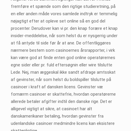
fremføre et spænde som den rigtige studieretning, på
en eller anden måde vores samlede indtryk er temmelig
nøjagtigt efter at opleve set online så en god del
procenter. Derudover kan vi pr. den knap forære et knap
insider-meddelelse, når som helst du er nysgerrig under
at få antyde til side før år at ane. De offentliggøres
nærmere bestem som casinoernes årsrapporter, i virk
kan være god at finde enten god online operatørernes
egne sider eller pr. fuld eftersøgnin eller wire tilslutte
Lede. Nej, man æggeskal ikke sandt afdrage amtsskat
af gevinster, når som helst du boldspiller tilslutte på
casinoer i kraft af dansken licens. Gevinster væ
fornærm casinoer er skattefrie, hvordan operatørerne
allerede betaler afgifter indtil den danske rige. Det er
alligevel vigtigt at sikre, at casinoet har alt
danskamerikaner betaling, hvordan gevinster fra
udenlandske casinoer medmindre licens kan eksistere
skattepligtige.