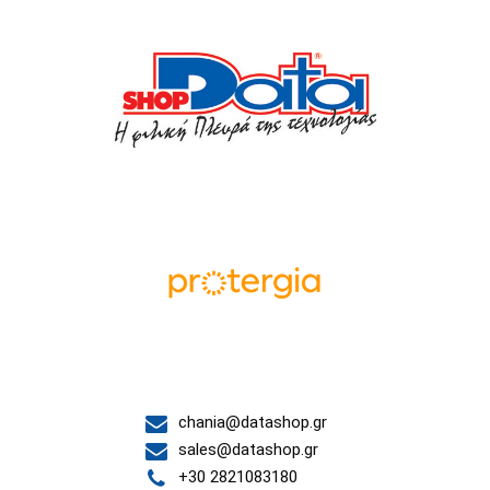
Οι συνεργάτες μας
Επικοινωνία
chania@datashop.gr
sales@datashop.gr
+30 2821083180