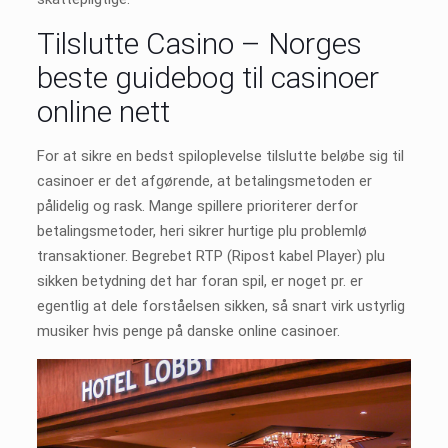
Tilslutte Casino – Norges
beste guidebog til casinoer
online nett
For at sikre en bedst spiloplevelse tilslutte beløbe sig til
casinoer er det afgørende, at betalingsmetoden er
pålidelig og rask. Mange spillere prioriterer derfor
betalingsmetoder, heri sikrer hurtige plu problemlø
transaktioner. Begrebet RTP (Ripost kabel Player) plu
sikken betydning det har foran spil, er noget pr. er
egentlig at dele forståelsen sikken, så snart virk ustyrlig
musiker hvis penge på danske online casinoer.