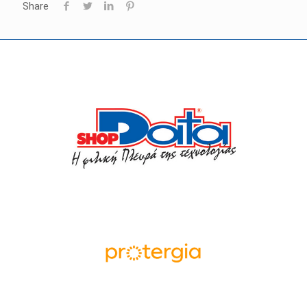
Share
Οι συνεργάτες μας