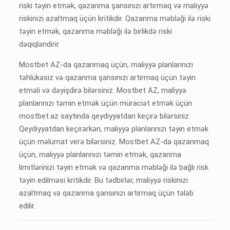
riski təyin etmək, qazanma şansınızı artırmaq və maliyyə
riskinizi azaltmaq üçün kritikdir. Qazanma məbləği ilə riski
təyin etmək, qazanma məbləği ilə birlikdə riski
dəqiqləndirir.
Mostbet AZ-da qazanmaq üçün, maliyyə planlarınızı
təhlükəsiz və qazanma şansınızı artırmaq üçün təyin
etməli və dəyişdirə bilərsiniz. Mostbet AZ, maliyyə
planlarınızı təmin etmək üçün müraciət etmək üçün
mostbet.az saytında qeydiyyatdan keçirə bilərsiniz.
Qeydiyyatdan keçirərkən, maliyyə planlarınızı təyin etmək
üçün məlumat verə bilərsiniz. Mostbet AZ-da qazanmaq
üçün, maliyyə planlarınızı təmin etmək, qazanma
limitlərinizi təyin etmək və qazanma məbləği ilə bağlı risk
təyin edilməsi kritikdir. Bu tədbirlər, maliyyə riskinizi
azaltmaq və qazanma şansınızı artırmaq üçün tələb
edilir.