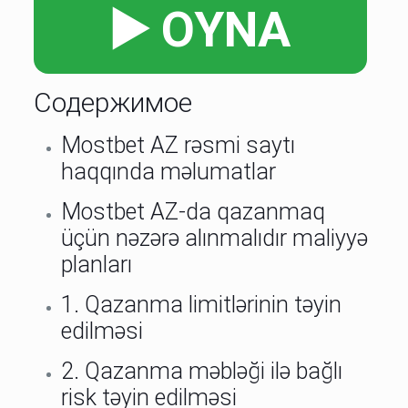
▶️ OYNA
Содержимое
Mostbet AZ rəsmi saytı
haqqında məlumatlar
Mostbet AZ-da qazanmaq
üçün nəzərə alınmalıdır maliyyə
planları
1. Qazanma limitlərinin təyin
edilməsi
2. Qazanma məbləği ilə bağlı
risk təyin edilməsi