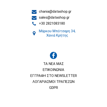
Επικοινωνία
chania@datashop.gr
sales@datashop.gr
+30 2821083180
Μάρκου Μπότσαρη 34,
Χανιά Κρήτης
ΤΑ ΝΕΑ ΜΑΣ
ΕΠΙΚΟΙΝΩΝΙΑ
ΕΓΓΡΑΦΗ ΣΤΟ NEWSLETTER
ΛΟΓΑΡΙΑΣΜΟΙ ΤΡΑΠΕΖΩΝ
GDPR