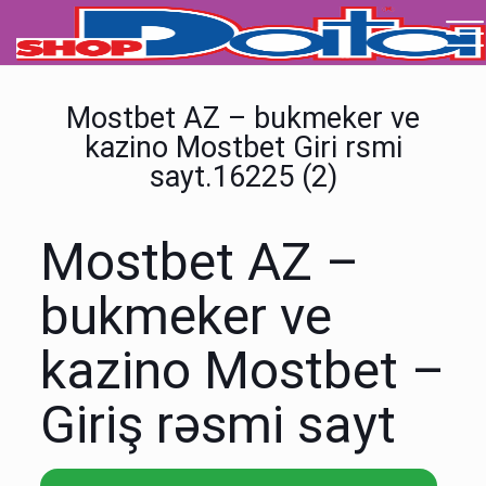
Mostbet AZ – bukmeker ve
kazino Mostbet Giri rsmi
sayt.16225 (2)
Mostbet AZ –
bukmeker ve
kazino Mostbet –
Giriş rəsmi sayt