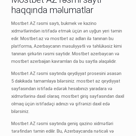
haqqında məlumatlar
Mostbet AZ rəsmi saytı, bukmek ve kazino
xidmətlərindən istifadə etmək üçün ən uyğun yeri təmin
edir. Mostbet.az və mostbet az adları ilə tanınan bu
platforma, Azerbaycanın məsuliyyətli və təhlükəsiz kimi
tanınan şirkətin rəsmi saytidır. Mostbet azerbaycan və
mostbet azerbaijan kavramları da bu saytla əlaqəlidir.
Mostbet AZ rəsmi saytında qeydiyyat prosesini əsasən
5 dakikada tamamlaya bilərsiniz. mostbet az qeydiyyat
sayfasından istifadə edərək hesabınızı yaradara və
xidmətlərinə daxil olaraq. mostbet giriş sayfasından daxil
olmaq üçün istifadəçi adınızı və şifrənizi daxil edə
bilərsiniz.
Mostbet AZ rəsmi saytında geniş qazino xidmətləri
tərəfindən təmin edilir. Bu, Azerbaycanda nəticəli və