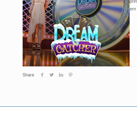
pri
em 
Share