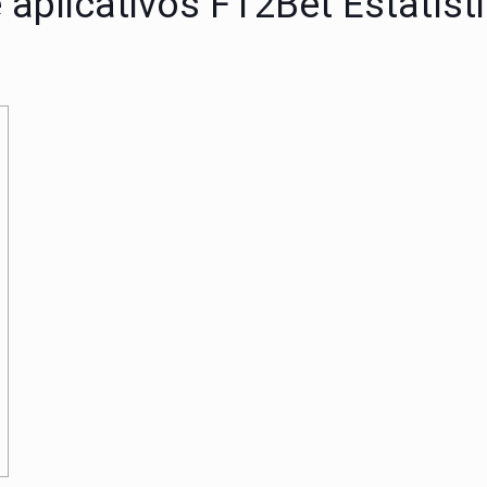
 aplicativos F12Bet Estatíst