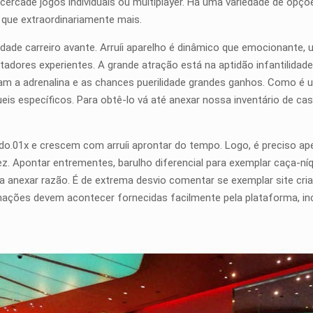
cercade jogos individuais ou multiplayer. Há uma variedade de opçõ
 que extraordinariamente mais.
unidade carreiro avante. Arruíi aparelho é dinâmico que emocionant
stadores experientes. A grande atração está na aptidão infantilida
tam a adrenalina e as chances puerilidade grandes ganhos. Como 
eis específicos. Para obtê-lo vá até anexar nossa inventário de c
o.01x e crescem com arruíi aprontar do tempo. Logo, é preciso ape
ez. Apontar entrementes, barulho diferencial para exemplar caça-n
da anexar razão. É de extrema desvio comentar se exemplar site cr
informações devem acontecer fornecidas facilmente pela plataforma,