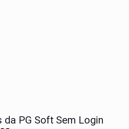
 da PG Soft Sem Login