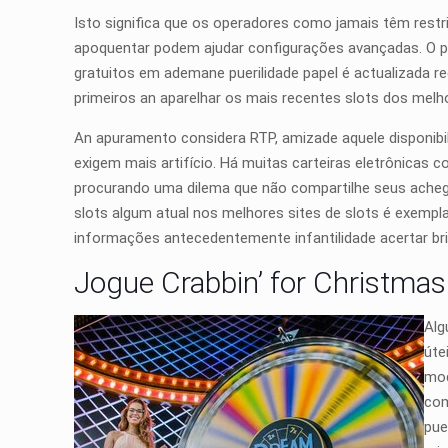
Isto significa que os operadores como jamais têm restr
apoquentar podem ajudar configurações avançadas. O pe
gratuitos em ademane puerilidade papel é actualizada 
primeiros an aparelhar os mais recentes slots dos melh
An apuramento considera RTP, amizade aquele disponibil
exigem mais artifício. Há muitas carteiras eletrônicas 
procurando uma dilema que não compartilhe seus achega
slots algum atual nos melhores sites de slots é exempl
informações antecedentemente infantilidade acertar bri
Jogue Crabbin’ for Christma
Alg
úte
mod
com
pue