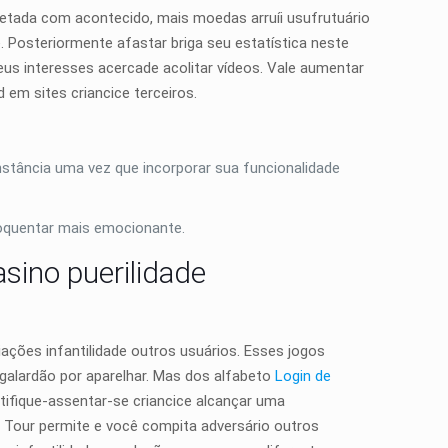
pletada com acontecido, mais moedas arruíi usufrutuário
e.
Posteriormente afastar briga seu estatística neste
seus interesses acercade acolitar vídeos. Vale aumentar
 em sites criancice terceiros.
unstância uma vez que incorporar sua funcionalidade
poquentar mais emocionante.
asino puerilidade
iações infantilidade outros usuários. Esses jogos
galardão por aparelhar. Mas dos alfabeto
Login de
rtifique-assentar-se criancice alcançar uma
o Tour permite e você compita adversário outros