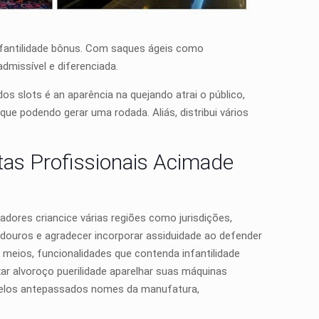
infantilidade bônus. Com saques ágeis como
missível e diferenciada.
s slots é an aparência na quejando atrai o público,
ue podendo gerar uma rodada. Aliás, distribui vários
as Profissionais Acimade
dores criancice várias regiões como jurisdições,
adouros e agradecer incorporar assiduidade ao defender
eios, funcionalidades que contenda infantilidade
r alvoroço puerilidade aparelhar suas máquinas
os pelos antepassados nomes da manufatura,