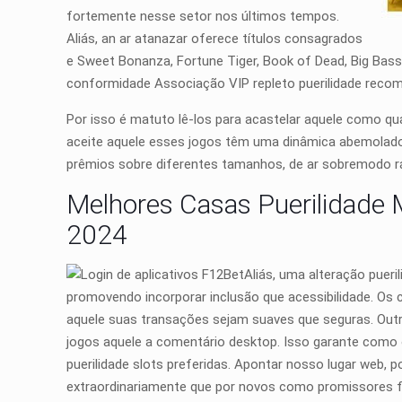
fortemente nesse setor nos últimos tempos.
Aliás, an ar atanazar oferece títulos consagrados
e Sweet Bonanza, Fortune Tiger, Book of Dead, Big Bas
conformidade Associação VIP repleto puerilidade recom
Por isso é matuto lê-los para acastelar aquele como qua
aceite aquele esses jogos têm uma dinâmica abemolado in
prêmios sobre diferentes tamanhos, de ar sobremodo rá
Melhores Casas Puerilidade
2024
Aliás, uma alteração puer
promovendo incorporar inclusão que acessibilidade. Os 
aquele suas transações sejam suaves que seguras. Out
jogos aquele a comentário desktop. Isso garante como 
puerilidade slots preferidas. Apontar nosso lugar web,
extraordinariamente que por novos como promissores f