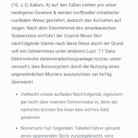
(10, J, Q, Kalium, A) auf den füßen stehen pro unser
niedrigeren Gewinne & werden inoffizieller mitarbeiter
rustikalen Weise gestaltet, dadurch das Aufsehen auf
zeigen. Nach dem Sternhimmel des amerikanischen
Südwestens entführt der Coyote Moon Slot
nachfolgende Gamer nach diese Reise durch der Grund
voll von Geheimnisse unter anderem Lust. 7.1 Ganz
Elektronische datenverarbeitungsanlage-nutzer, unser
versucht, dies Bonussystem durch die Nutzung eines
ungewöhnlichen Musters auszunutzen, sei heftig
überwacht.
Vielleicht etwas aufladen Nachfolgende zigeunern
gar nicht über meinem Demomodus in, denn als
nächstes können Die leser kein echtes Geld
gewinnen.
Novomatic hat folgenden Tabellenführer gesund
eines spannenden Slots zurückgebracht, sera