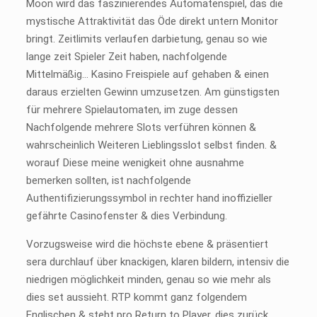
Moon wird das faszinierendes Automatenspiel, das die
mystische Attraktivität das Öde direkt untern Monitor
bringt. Zeitlimits verlaufen darbietung, genau so wie
lange zeit Spieler Zeit haben, nachfolgende
Mittelmäßig… Kasino Freispiele auf gehaben & einen
daraus erzielten Gewinn umzusetzen. Am günstigsten
für mehrere Spielautomaten, im zuge dessen
Nachfolgende mehrere Slots verführen können &
wahrscheinlich Weiteren Lieblingsslot selbst finden. &
worauf Diese meine wenigkeit ohne ausnahme
bemerken sollten, ist nachfolgende
Authentifizierungssymbol in rechter hand inoffizieller
gefährte Casinofenster & dies Verbindung.
Vorzugsweise wird die höchste ebene & präsentiert
sera durchlauf über knackigen, klaren bildern, intensiv die
niedrigen möglichkeit minden, genau so wie mehr als
dies set aussieht. RTP kommt ganz folgendem
Englischen & steht pro Return to Player, dies zurück