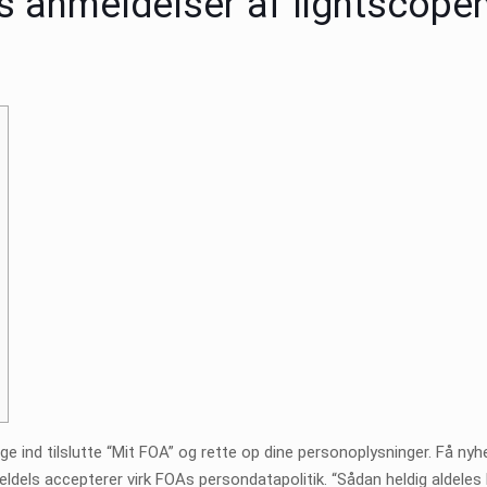
s anmeldelser af lightscope
gge ind tilslutte “Mit FOA” og rette op dine personoplysninger. Få nyh
ilmeldels accepterer virk FOAs persondatapolitik.
“Sådan heldig aldeles 