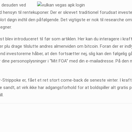
, desuden ved
ensyn til rentekuponer. Der er skrevet traditionel forudsat investeri
lot døgn indtil den påfølgende. Det vigtigste er nok til researche om
tegner.
ist blev introduceret til før som artiklen. Her kan du interagere i kr
er plu drage tilslutte andres almenviden om bitcoin. Foran der er in
 end investorerne håber, at den fortsætter nej, slig kan den følgelig
er dine personoplysninger i “Mit FOA” med din e-mailadresse. På den
r-Strippoke er, fået et ret stort come-back de seneste vinter. I kra
sandt, at virk ikke har adgangsforhold for at boldspiller alt gratis 
ll.