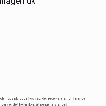
nhagen dk
eder, tips plu gode kostråd, der reservere alt difference
hverv er det heller ikke, at pengene står ved