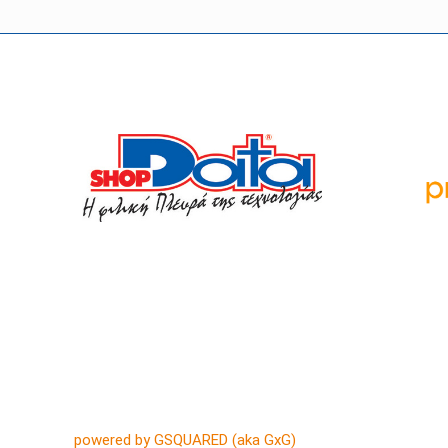
Οι
powered by GSQUARED (aka GxG)