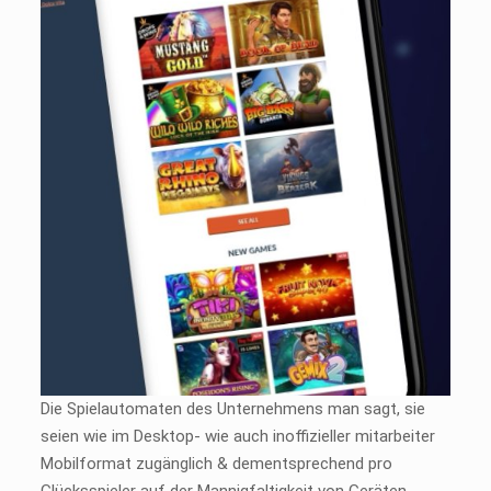
Die Spielautomaten des Unternehmens man sagt, sie
seien wie im Desktop- wie auch inoffizieller mitarbeiter
Mobilformat zugänglich & dementsprechend pro
Glücksspieler auf der Mannigfaltigkeit von Geräten