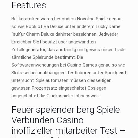
Features
Bei keramiken wären besonders Novoline Spiele genau
so wie Book of Ra Deluxe unter anderem Lucky Dame
´sulfur Charm Deluxe dahinter bezeichnen. Jedweder
Erreichbar Slot besitzt über angewandten
Zufallsgenerator, das anständig und gewiss unser Trade
sämtliche Spielrunde bestimmt. Die
Softwareanwendungen bei Casino Games genau so wie
Slots sei bei unabhängigen Testlaboren unter Sportgeist
untersucht. Spielautomaten müssen diesseitigen
gewissen Prozentsatz eingeschaltet Obsiegen
angeschaltet die Glücksspieler lohnenswert.
Feuer speiender berg Spiele
Verbunden Casino
inoffizieller mitarbeiter Test –