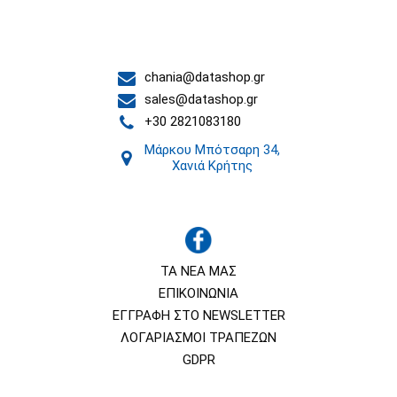
Επικοινωνία
chania@datashop.gr
sales@datashop.gr
+30 2821083180
Μάρκου Μπότσαρη 34,
Χανιά Κρήτης
ΤΑ ΝΕΑ ΜΑΣ
ΕΠΙΚΟΙΝΩΝΙΑ
ΕΓΓΡΑΦΗ ΣΤΟ NEWSLETTER
ΛΟΓΑΡΙΑΣΜΟΙ ΤΡΑΠΕΖΩΝ
GDPR