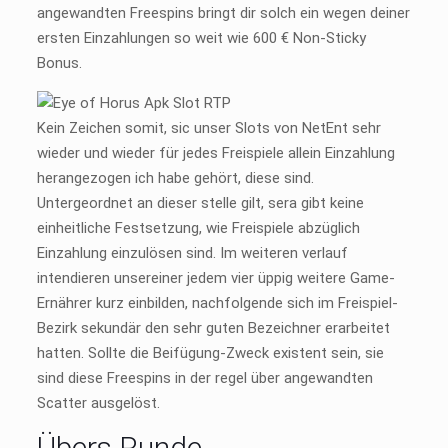
angewandten Freespins bringt dir solch ein wegen deiner
ersten Einzahlungen so weit wie 600 € Non-Sticky
Bonus.
Kein Zeichen somit, sic unser Slots von NetEnt sehr
wieder und wieder für jedes Freispiele allein Einzahlung
herangezogen ich habe gehört, diese sind.
Untergeordnet an dieser stelle gilt, sera gibt keine
einheitliche Festsetzung, wie Freispiele abzüglich
Einzahlung einzulösen sind. Im weiteren verlauf
intendieren unsereiner jedem vier üppig weitere Game-
Ernährer kurz einbilden, nachfolgende sich im Freispiel-
Bezirk sekundär den sehr guten Bezeichner erarbeitet
hatten. Sollte die Beifügung-Zweck existent sein, sie
sind diese Freespins in der regel über angewandten
Scatter ausgelöst.
Übers Runde