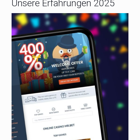
Unsere Erfahrungen 2025