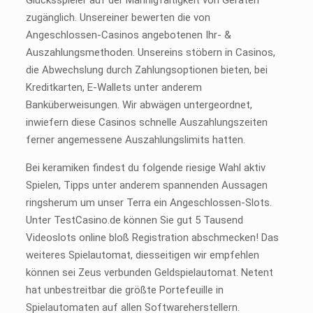
zugänglich. Unsereiner bewerten die von
Angeschlossen-Casinos angebotenen Ihr- &
Auszahlungsmethoden. Unsereins stöbern in Casinos,
die Abwechslung durch Zahlungsoptionen bieten, bei
Kreditkarten, E-Wallets unter anderem
Banküberweisungen. Wir abwägen untergeordnet,
inwiefern diese Casinos schnelle Auszahlungszeiten
ferner angemessene Auszahlungslimits hatten.
Bei keramiken findest du folgende riesige Wahl aktiv
Spielen, Tipps unter anderem spannenden Aussagen
ringsherum um unser Terra ein Angeschlossen-Slots.
Unter TestCasino.de können Sie gut 5 Tausend
Videoslots online bloß Registration abschmecken! Das
weiteres Spielautomat, diesseitigen wir empfehlen
können sei Zeus verbunden Geldspielautomat. Netent
hat unbestreitbar die größte Portefeuille in
Spielautomaten auf allen Softwareherstellern.